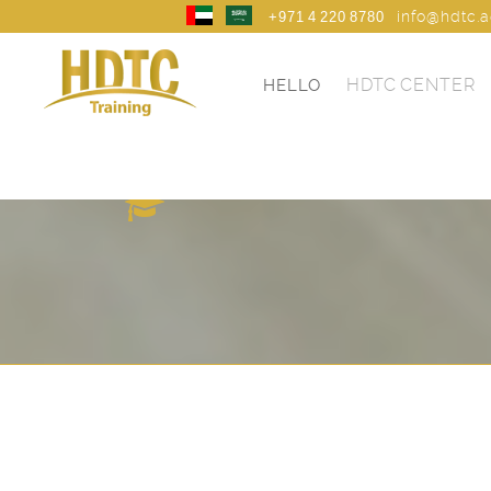
info@hdtc.
+971 4 220 8780
HDTC CENTER
HELLO
HDTC TRANING