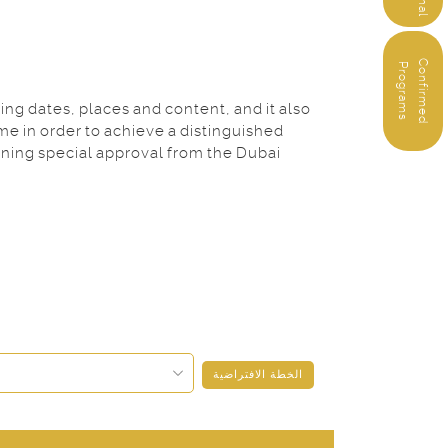
C
o
n
f
i
r
m
e
d
r
o
g
r
a
m
P
s
ng dates, places and content, and it also
me in order to achieve a distinguished
ining special approval from the Dubai
الخطة الافتراضية