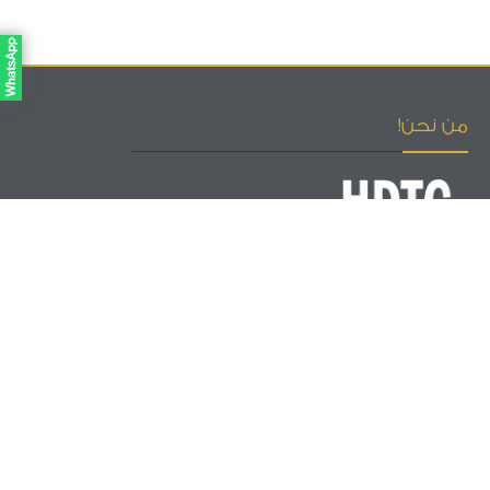
من نحن!
إحدى شركات مجموعة التطوير لإدارة المشاريع
نعمل على تطوير نظام التدريب المهني وفق معايير الجودة العالمية
وتقديم الخدمات والحلول التدريبية المتكاملة لتطوير الموارد البشرية
وفق الإحتياجات الحالية والمستقبلية للشركات والمنظمات.
اتصل بنا
الامارات العربية المتحدة – دبي
دبي - النهدة 1 - برج صهيل 1 - مكتب 1303