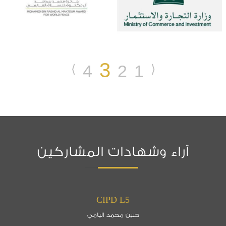
3
4
2
1
⟨
⟩
آراء وشهادات المشاركين
CIPD L5
حنين محمد اليامي